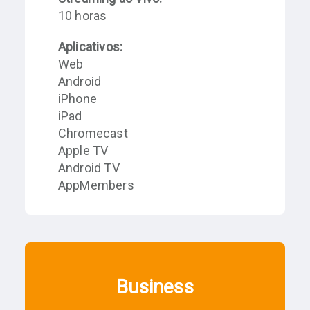
10 horas
Aplicativos:
Web
Android
iPhone
iPad
Chromecast
Apple TV
Android TV
AppMembers
Business