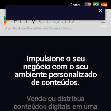
Entrar
Togg
navig
Impulsione o seu
negócio com o seu
ambiente personalizado
de conteúdos.
Venda ou distribua
conteúdos digitais em uma