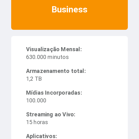
Business
Visualização Mensal:
630.000 minutos
Armazenamento total:
1,2 TB
Mídias Incorporadas:
100.000
Streaming ao Vivo:
15 horas
Aplicativos: