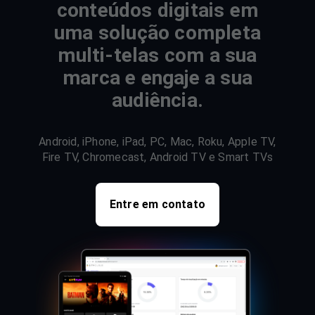
conteúdos digitais em
uma solução completa
multi-telas com a sua
marca e engaje a sua
audiência.
Android, iPhone, iPad, PC, Mac, Roku, Apple TV,
Fire TV, Chromecast, Android TV e Smart TVs
Entre em contato