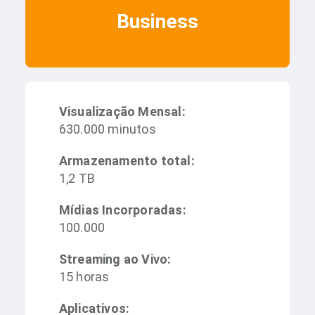
Business
Visualização Mensal:
630.000 minutos
Armazenamento total:
1,2 TB
Mídias Incorporadas:
100.000
Streaming ao Vivo:
15 horas
Aplicativos: