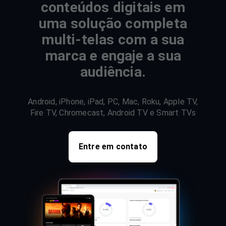
conteúdos digitais em
uma solução completa
multi-telas com a sua
marca e engaje a sua
audiência.
Android, iPhone, iPad, PC, Mac, Roku, Apple TV,
Fire TV, Chromecast, Android TV e Smart TVs
Entre em contato